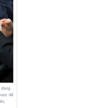
i đúng
lược để
ản,