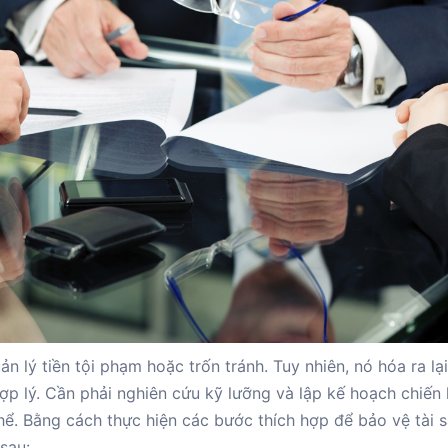
ản lý tiền tội phạm hoặc trốn tránh. Tuy nhiên, nó hóa ra lạ
p lý. Cần phải nghiên cứu kỹ lưỡng và lập kế hoạch chiến 
hể. Bằng cách thực hiện các bước thích hợp để bảo vệ tài s
sau: