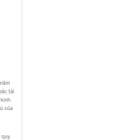
g năm
hác tài
 kinh
hú của
c quy