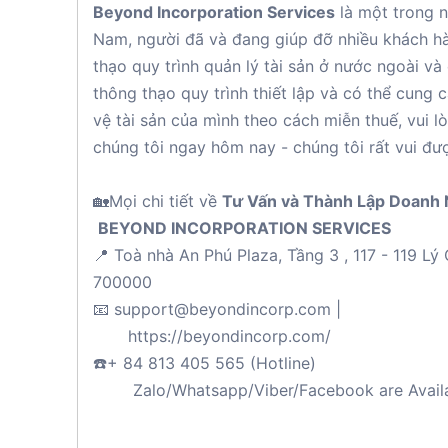
Beyond Incorporation Services
là một trong 
Nam, người đã và đang giúp đỡ nhiều khách hà
thạo quy trình quản lý tài sản ở nước ngoài v
thông thạo quy trình thiết lập và có thể cun
vệ tài sản của mình theo cách miễn thuế, vui lò
chúng tôi ngay hôm nay - chúng tôi rất vui đượ
🏡Mọi chi tiết về
Tư Vấn và Thành Lập Doanh 
BEYOND INCORPORATION SERVICES
📍 Toà nhà An Phú Plaza, Tầng 3 , 117 - 119 L
700000
📧 support@beyondincorp.com |
https://beyondincorp.com/
☎️+ 84 813 405 565 (Hotline)
Zalo/Whatsapp/Viber/Facebook are Avail