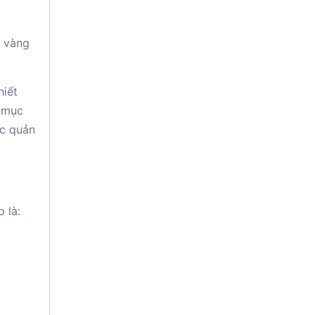
c vàng
hiết
h mục
ợc quản
 là: