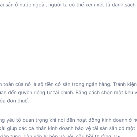
tài sản ở nước ngoài, người ta có thể xem xét từ danh sách
an toàn của nó là số tiền có sẵn trong ngân hàng. Tránh kiệ
uan đến quyền riêng tư tài chính. Bằng cách chọn một khu v
óa đơn thuế.
ng yếu tố quan trọng khi nói đến hoạt động kinh doanh ở 
goài giúp các cá nhân kinh doanh bảo vệ tài sản sẵn có một
kiện tụng, dàn xếp ly hôn và yêu cầu bồi thường, v.v.