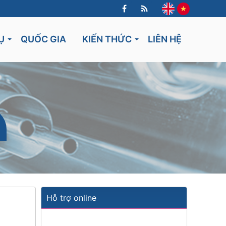
Ụ
QUỐC GIA
KIẾN THỨC
LIÊN HỆ
Lithuania
Hỗ trợ online