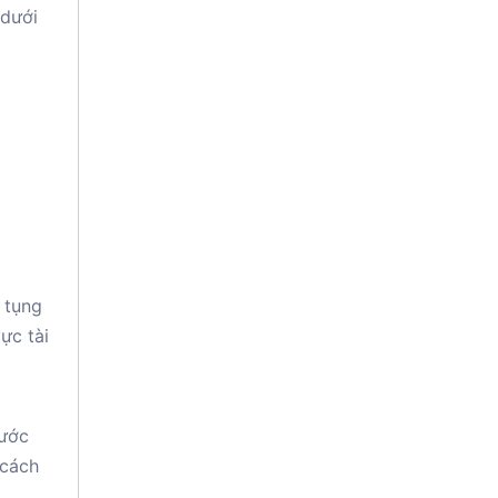
 dưới
n tụng
ực tài
nước
 cách