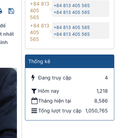
+84 813
+84 813 405 565
405
+84 813 405 565
565
 để
+84 813
+84 813 405 565
405
t nhất
+84 813 405 565
565
kinh
Thống kê
Đang truy cập
4
Hôm nay
1,218
Tháng hiện tại
8,586
Tổng lượt truy cập
1,050,765