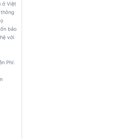
 ở Việt
 thông
Họ
uốn bảo
 hệ với
ễn Phí:
am