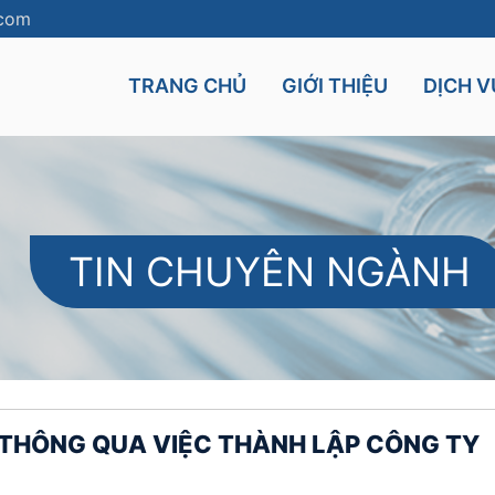
.com
TRANG CHỦ
GIỚI THIỆU
DỊCH V
TIN CHUYÊN NGÀNH
Cyprus
Mauritius
UK
Seychelles
nt
Malta
N THÔNG QUA VIỆC THÀNH LẬP CÔNG TY
and