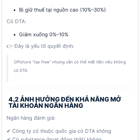
Bị giữ thuế tại nguồn cao (10%–30%)
Có DTA:
Giảm xuống 0%–10%
👉 Đây là yếu tố quyết định:
Offshore “tax free” nhưng vẫn có thể mất tiền nếu không
có DTA
4.2 ẢNH HƯỞNG ĐẾN KHẢ NĂNG MỞ
TÀI KHOẢN NGÂN HÀNG
Ngân hàng đánh giá:
✔ Công ty có thuộc quốc gia có DTA không
✔ Có substance (hoạt động thật) không