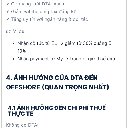
✔ Có mạng lưới DTA mạnh
✔ Giảm withholding tax đáng kể
✔ Tăng uy tín với ngân hàng & đối tác
👉 Ví dụ:
Nhận cổ tức từ EU → giảm từ 30% xuống 5–
10%
Nhận payment từ Mỹ → tránh bị giữ thuế cao
4. ẢNH HƯỞNG CỦA DTA ĐẾN
OFFSHORE (QUAN TRỌNG NHẤT)
4.1 ẢNH HƯỞNG ĐẾN CHI PHÍ THUẾ
THỰC TẾ
Không có DTA: