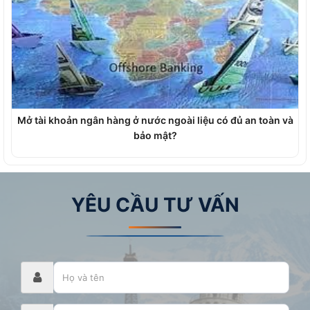
Mở tài khoản ngân hàng ở nước ngoài liệu có đủ an toàn và
bảo mật?
YÊU CẦU TƯ VẤN