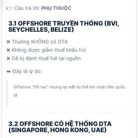
👉 Câu trả lời:
PHỤ THUỘC
3.1 OFFSHORE TRUYỀN THỐNG (BVI,
SEYCHELLES, BELIZE)
❌ Thường KHÔNG có DTA
❌ Không được giảm thuế khấu trừ
❌ Dễ bị đánh thuế full tại nguồn
➡️ Đây là lý do:
Offshore “0% tax” nhưng lại mất lợi thế khi nhận tiền quốc
tế
3.2 OFFSHORE CÓ HỆ THỐNG DTA
(SINGAPORE, HONG KONG, UAE)