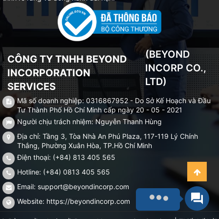
(BEYOND
CÔNG TY TNHH BEYOND
INCORP CO.,
INCORPORATION
LTD)
SERVICES
Mã số doanh nghiệp: 0316867952 - Do Sở Kế Hoạch và Đầu
Tư Thành Phố Hồ Chí Minh cấp ngày 20 - 05 - 2021
Người chịu trách nhiệm: Nguyễn Thanh Hùng
Địa chỉ: Tầng 3, Tòa Nhà An Phú Plaza, 117-119 Lý Chính
Thắng, Phường Xuân Hòa, TP.Hồ Chí Minh
Điện thoại: (+84) 813 405 565
Hotline: (+84) 0813 405 565
Email:
support@beyondincorp.com
Website:
https://beyondincorp.com