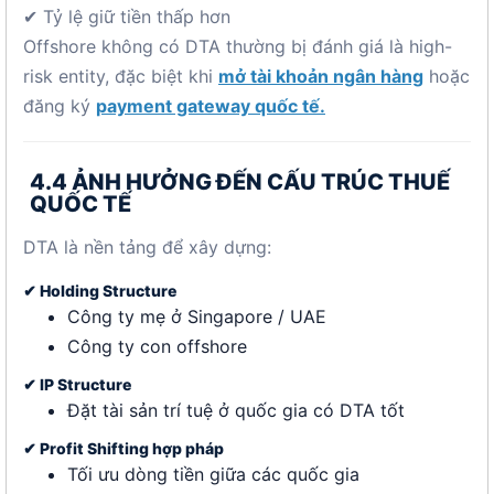
✔ Tỷ lệ giữ tiền thấp hơn
Offshore không có DTA thường bị đánh giá là high-
risk entity, đặc biệt khi
mở tài khoản ngân hàng
hoặc
đăng ký
payment gateway quốc tế.
4.4 ẢNH HƯỞNG ĐẾN CẤU TRÚC THUẾ
QUỐC TẾ
DTA là nền tảng để xây dựng:
✔ Holding Structure
Công ty mẹ ở Singapore / UAE
Công ty con offshore
✔ IP Structure
Đặt tài sản trí tuệ ở quốc gia có DTA tốt
✔ Profit Shifting hợp pháp
Tối ưu dòng tiền giữa các quốc gia