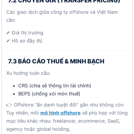
7.2 CHUYỂN GIÁ (TRANSFER PRICING)
Các giao dịch giữa công ty offshore và Việt Nam
cần:
✔ Giá thị trường
✔ Hồ sơ đầy đủ
7.3 BÁO CÁO THUẾ & MINH BẠCH
Xu hướng toàn cầu:
CRS (chia sẻ thông tin tài chính)
BEPS (chống xói mòn thuế)
👉 Offshore “ẩn danh tuyệt đối” gần như không còn
Tuy nhiên, mỗi
mô hình offshore
sẽ phù hợp với từng
mục tiêu khác nhau: freelancer, ecommerce, SaaS,
agency hoặc global holding.