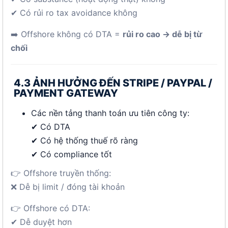
✔ Có rủi ro tax avoidance không
➡️ Offshore không có DTA =
rủi ro cao → dễ bị từ
chối
4.3 ẢNH HƯỞNG ĐẾN STRIPE / PAYPAL /
PAYMENT GATEWAY
Các nền tảng thanh toán ưu tiên công ty:
✔ Có DTA
✔ Có hệ thống thuế rõ ràng
✔ Có compliance tốt
👉 Offshore truyền thống:
❌ Dễ bị limit / đóng tài khoản
👉 Offshore có DTA:
✔ Dễ duyệt hơn