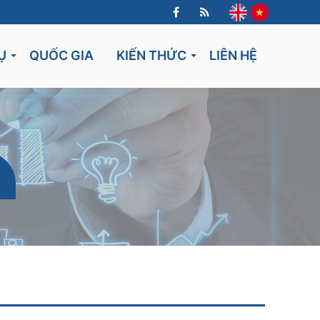
Ụ
QUỐC GIA
KIẾN THỨC
LIÊN HỆ
Lithuania