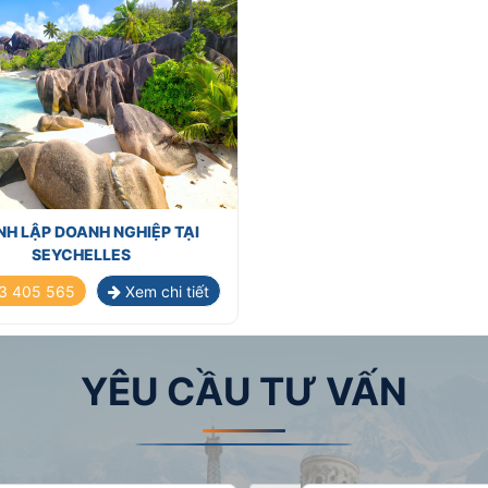
Nevis
H LẬP DOANH NGHIỆP TẠI
SEYCHELLES
3 405 565
Xem chi tiết
YÊU CẦU TƯ VẤN