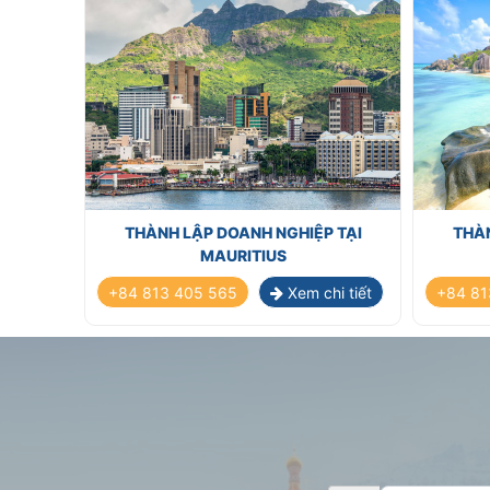
St. Kitts & 
Panama
THÀNH LẬP DOANH NGHIỆP TẠI
THÀN
MAURITIUS
+84 813 405 565
Xem chi tiết
+84 81