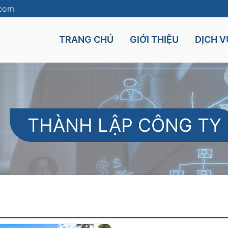
.com
TRANG CHỦ
GIỚI THIỆU
DỊCH V
THÀNH LẬP CÔNG TY
Cyprus
Mauritius
UK
Seychelles
nt
Malta
and