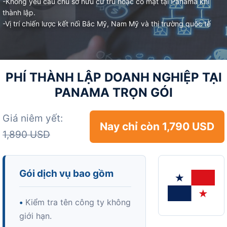
-Không yêu cầu chủ sở hữu cư trú hoặc có mặt tại Panama khi
thành lập.
-Vị trí chiến lược kết nối Bắc Mỹ, Nam Mỹ và thị trường quốc tế
PHÍ THÀNH LẬP DOANH NGHIỆP TẠI
PANAMA TRỌN GÓI
Giá niêm yết:
Nay chỉ còn 1,790 USD
1,890 USD
Gói dịch vụ bao gồm
•
Kiểm tra tên công ty không
giới hạn.