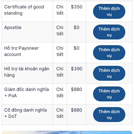
Certificate of good
Chi
$350
Thêm dịch
standing
tiết
vụ
Apostile
Chi
$0
Thêm dịch
tiết
vụ
Hỗ trợ Payoneer
Chi
$0
Thêm dịch
account
tiết
vụ
Hổ trợ tài khoản ngân
Chi
$390
Thêm dịch
hàng
tiết
vụ
Giám đốc danh nghĩa
Chi
$880
Thêm dịch
+ PoA
tiết
vụ
Cổ đông danh nghĩa
Chi
$880
Thêm dịch
+ DoT
tiết
vụ