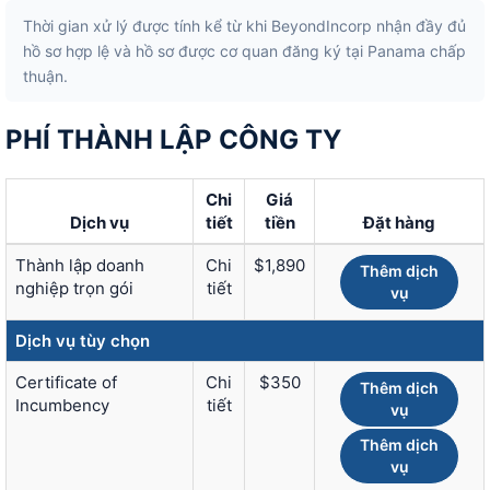
Thời gian xử lý được tính kể từ khi BeyondIncorp nhận đầy đủ
hồ sơ hợp lệ và hồ sơ được cơ quan đăng ký tại Panama chấp
thuận.
PHÍ THÀNH LẬP CÔNG TY
Chi
Giá
Dịch vụ
tiết
tiền
Đặt hàng
Thành lập doanh
Chi
$1,890
Thêm dịch
nghiệp trọn gói
tiết
vụ
Dịch vụ tùy chọn
Certificate of
Chi
$350
Thêm dịch
Incumbency
tiết
vụ
Thêm dịch
vụ