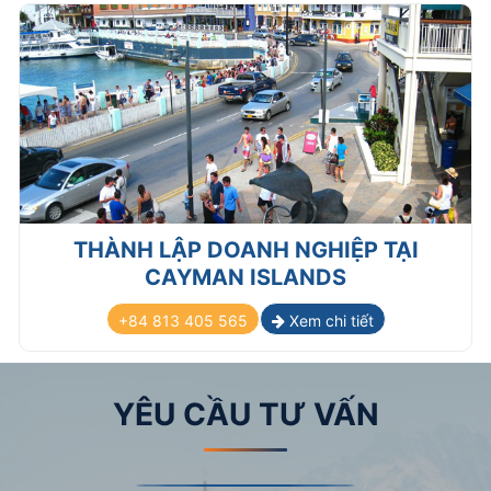
THÀNH LẬP DOANH NGHIỆP TẠI
CAYMAN ISLANDS
+84 813 405 565
Xem chi tiết
YÊU CẦU TƯ VẤN