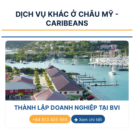
DỊCH VỤ KHÁC Ở CHÂU MỸ -
CARIBEANS
THÀNH LẬP DOANH NGHIỆP TẠI BVI
+84 813 405 565
Xem chi tiết