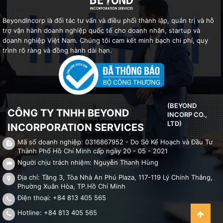
BeyondIncorp là đối tác tư vấn và điều phối thành lập, quản trị và hỗ
trợ vận hành doanh nghiệp quốc tế cho doanh nhân, startup và
doanh nghiệp Việt Nam. Chúng tôi cam kết minh bạch chi phí, quy
trình rõ ràng và đồng hành dài hạn.
(BEYOND
CÔNG TY TNHH BEYOND
INCORP CO.,
LTD)
INCORPORATION SERVICES
Mã số doanh nghiệp: 0316867952 - Do Sở Kế Hoạch và Đầu Tư
Thành Phố Hồ Chí Minh cấp ngày 20 - 05 - 2021
Người chịu trách nhiệm: Nguyễn Thanh Hùng
Địa chỉ: Tầng 3, Tòa Nhà An Phú Plaza, 117-119 Lý Chính Thắng,
Phường Xuân Hòa, TP.Hồ Chí Minh
Điện thoại: +84 813 405 565
Hotline: +84 813 405 565