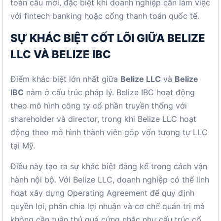
toàn cầu mới, đặc biệt khi doanh nghiệp cần làm việc
với fintech banking hoặc cổng thanh toán quốc tế.
SỰ KHÁC BIỆT CỐT LÕI GIỮA BELIZE
LLC VÀ BELIZE IBC
Điểm khác biệt lớn nhất giữa
Belize LLC
và
Belize
IBC
nằm ở cấu trúc pháp lý. Belize IBC hoạt động
theo mô hình công ty cổ phần truyền thống với
shareholder và director, trong khi Belize LLC hoạt
động theo mô hình thành viên góp vốn tương tự LLC
tại Mỹ.
Điều này tạo ra sự khác biệt đáng kể trong cách vận
hành nội bộ. Với Belize LLC, doanh nghiệp có thể linh
hoạt xây dựng Operating Agreement để quy định
quyền lợi, phân chia lợi nhuận và cơ chế quản trị mà
không cần tuân thủ quá cứng nhắc như cấu trúc cổ