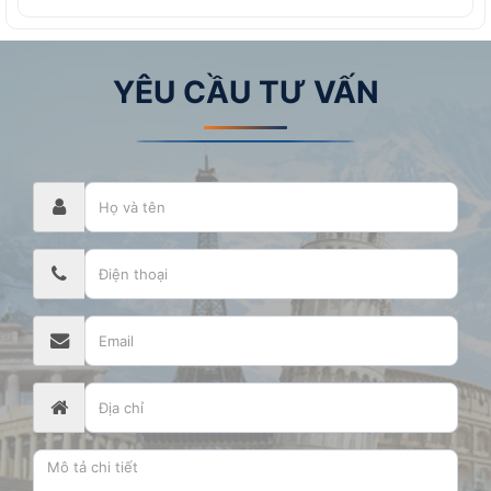
YÊU CẦU TƯ VẤN