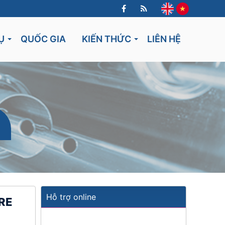
Ụ
QUỐC GIA
KIẾN THỨC
LIÊN HỆ
Lithuania
Hỗ trợ online
RE