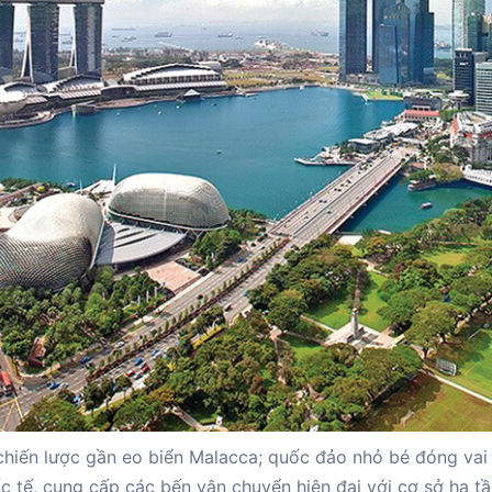
í chiến lược gần eo biển Malacca; quốc đảo nhỏ bé đóng vai 
ốc tế, cung cấp các bến vận chuyển hiện đại với cơ sở hạ t