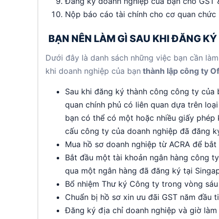
Đăng ký doanh nghiệp của bạn cho GST &
Nộp báo cáo tài chính cho cơ quan chức
BẠN NÊN LÀM GÌ SAU KHI ĐĂNG KÝ
Dưới đây là danh sách những việc bạn cần làm
khi doanh nghiệp của bạn
thành lập công ty Of
Sau khi đăng ký thành công công ty của b
quan chính phủ có liên quan dựa trên loạ
bạn có thể có một hoặc nhiều giấy phép ki
cấu công ty của doanh nghiệp đã đăng ký
Mua hồ sơ doanh nghiệp từ ACRA để bắt đ
Bắt đầu một tài khoản ngân hàng công ty 
qua một ngân hàng đã đăng ký tại Singa
Bổ nhiệm Thư ký Công ty trong vòng sáu 
Chuẩn bị hồ sơ xin ưu đãi GST năm đầu t
Đăng ký địa chỉ doanh nghiệp và giờ làm