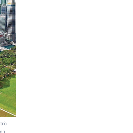
trò
ầng