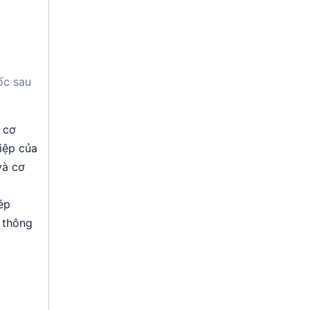
ốc sau
 cơ
iệp của
và cơ
ép
 thông