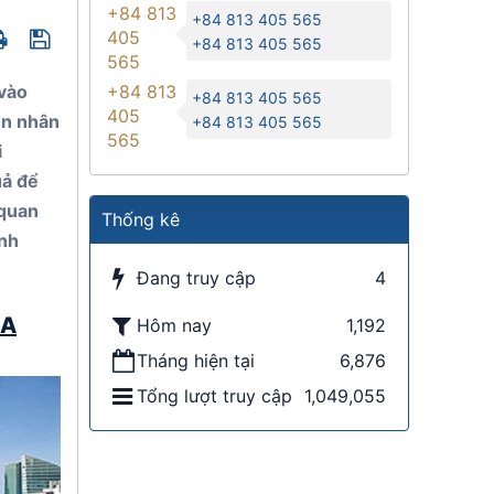
+84 813
+84 813 405 565
405
+84 813 405 565
565
 vào
+84 813
+84 813 405 565
405
ồn nhân
+84 813 405 565
565
i
uả để
 quan
Thống kê
inh
Đang truy cập
4
ỦA
Hôm nay
1,192
Tháng hiện tại
6,876
Tổng lượt truy cập
1,049,055