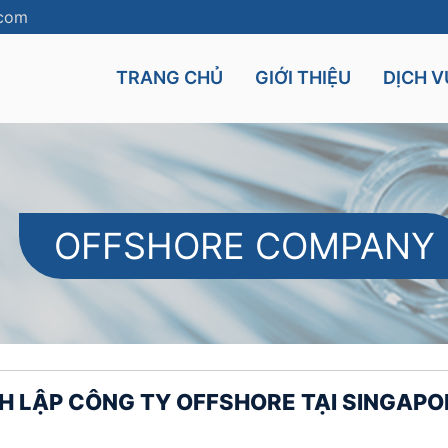
.com
TRANG CHỦ
GIỚI THIỆU
DỊCH V
OFFSHORE COMPANY
Cyprus
Mauritius
UK
Seychelles
nt
Malta
NH LẬP CÔNG TY OFFSHORE TẠI SINGAPO
and