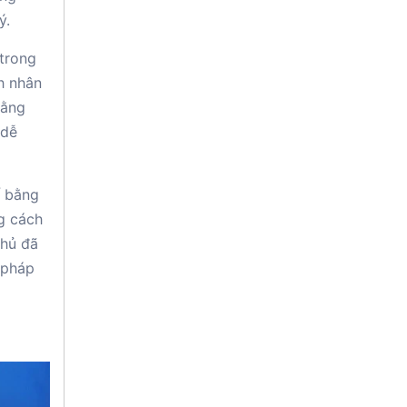
ý.
trong
h nhân
bằng
 dễ
ế bằng
g cách
phủ đã
 pháp