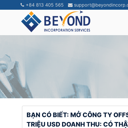
+84 813 405 565
support@beyondincorp
Việt Nam
BVI
Hong Kong
Belize
Singapore
Saint Vince
Malaysia
Delaware
BẠN CÓ BIẾT: MỞ CÔNG TY OFF
Samoa
Bahamas
TRIỆU USD DOANH THU: CÓ TH
Dubai - IFZA / Ajman
Cayman Isl