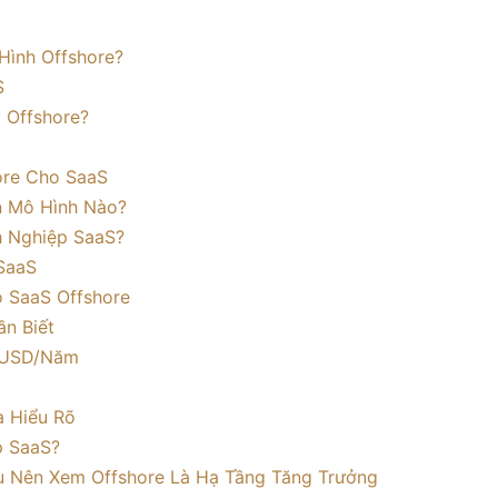
Hình Offshore?
S
 Offshore?
hore Cho SaaS
n Mô Hình Nào?
h Nghiệp SaaS?
SaaS
o SaaS Offshore
ần Biết
0 USD/Năm
a Hiểu Rõ
p SaaS?
hu Nên Xem Offshore Là Hạ Tầng Tăng Trưởng