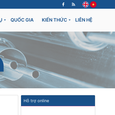
Ụ
QUỐC GIA
KIẾN THỨC
LIÊN HỆ
Lithuania
Hỗ trợ online