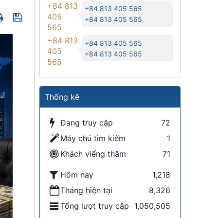
+84 813
+84 813 405 565
405
+84 813 405 565
565
+84 813
+84 813 405 565
405
+84 813 405 565
565
Thống kê
Đang truy cập
72
Máy chủ tìm kiếm
1
Khách viếng thăm
71
Hôm nay
1,218
Tháng hiện tại
8,326
Tổng lượt truy cập
1,050,505