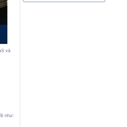
aS và
ề như: