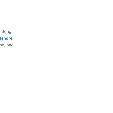
t động
ffshore
nh, bảo