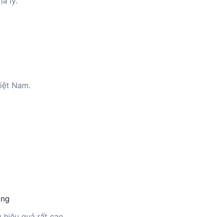
a lý.
iệt Nam.
àng
 hiệu quả rất cao.