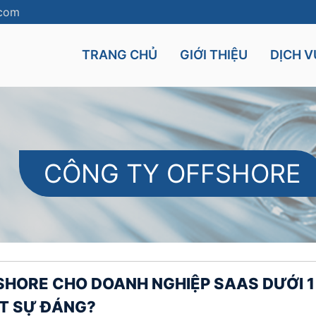
.com
TRANG CHỦ
GIỚI THIỆU
DỊCH V
CÔNG TY OFFSHORE
Cyprus
Mauritius
UK
Seychelles
nt
Malta
SHORE CHO DOANH NGHIỆP SAAS DƯỚI 1
ẬT SỰ ĐÁNG?
and