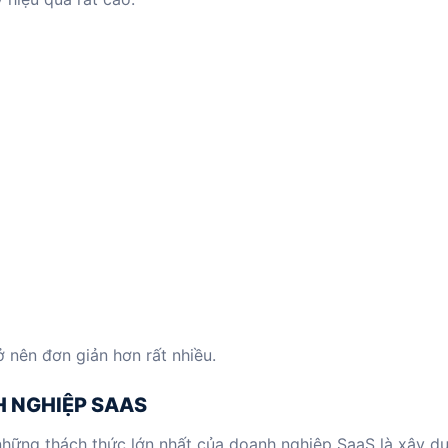
ở nên đơn giản hơn rất nhiều.
H NGHIỆP SAAS
những thách thức lớn nhất của doanh nghiệp SaaS là xây d