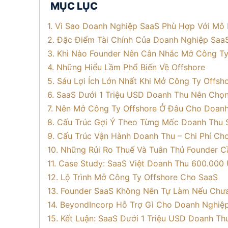
MỤC LỤC
1. Vì Sao Doanh Nghiệp SaaS Phù Hợp Với Mô 
2. Đặc Điểm Tài Chính Của Doanh Nghiệp Saa
3. Khi Nào Founder Nên Cân Nhắc Mở Công Ty
4. Những Hiểu Lầm Phổ Biến Về Offshore
5. Sáu Lợi Ích Lớn Nhất Khi Mở Công Ty Offs
6. SaaS Dưới 1 Triệu USD Doanh Thu Nên Chọ
7. Nên Mở Công Ty Offshore Ở Đâu Cho Doan
8. Cấu Trúc Gợi Ý Theo Từng Mốc Doanh Thu 
9. Cấu Trúc Vận Hành Doanh Thu – Chi Phí Ch
10. Những Rủi Ro Thuế Và Tuân Thủ Founder C
11. Case Study: SaaS Việt Doanh Thu 600.00
12. Lộ Trình Mở Công Ty Offshore Cho SaaS
13. Founder SaaS Không Nên Tự Làm Nếu Chư
14. BeyondIncorp Hỗ Trợ Gì Cho Doanh Nghiệ
15. Kết Luận: SaaS Dưới 1 Triệu USD Doanh T