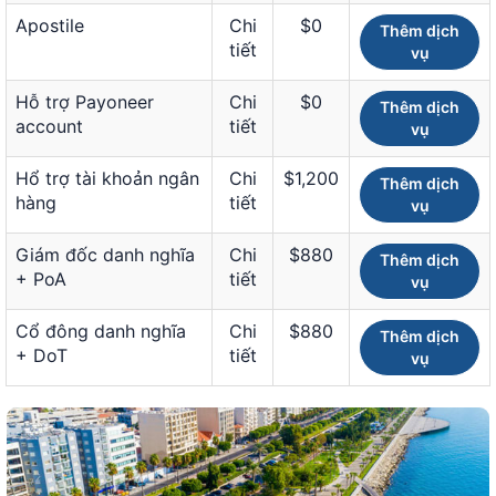
Apostile
Chi
$0
Thêm dịch
tiết
vụ
Hỗ trợ Payoneer
Chi
$0
Thêm dịch
account
tiết
vụ
Hổ trợ tài khoản ngân
Chi
$1,200
Thêm dịch
hàng
tiết
vụ
Giám đốc danh nghĩa
Chi
$880
Thêm dịch
+ PoA
tiết
vụ
Cổ đông danh nghĩa
Chi
$880
Thêm dịch
+ DoT
tiết
vụ