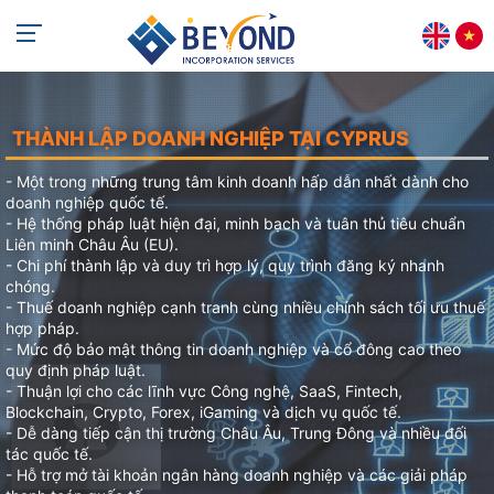
+84 813 405 565
support@beyondincorp.com
THÀNH LẬP DOANH NGHIỆP TẠI CYPRUS
- Một trong những trung tâm kinh doanh hấp dẫn nhất dành cho
doanh nghiệp quốc tế.
- Hệ thống pháp luật hiện đại, minh bạch và tuân thủ tiêu chuẩn
Liên minh Châu Âu (EU).
- Chi phí thành lập và duy trì hợp lý, quy trình đăng ký nhanh
chóng.
- Thuế doanh nghiệp cạnh tranh cùng nhiều chính sách tối ưu thuế
hợp pháp.
- Mức độ bảo mật thông tin doanh nghiệp và cổ đông cao theo
quy định pháp luật.
- Thuận lợi cho các lĩnh vực Công nghệ, SaaS, Fintech,
Blockchain, Crypto, Forex, iGaming và dịch vụ quốc tế.
- Dễ dàng tiếp cận thị trường Châu Âu, Trung Đông và nhiều đối
tác quốc tế.
- Hỗ trợ mở tài khoản ngân hàng doanh nghiệp và các giải pháp