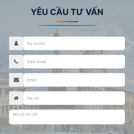
YÊU CẦU TƯ VẤN