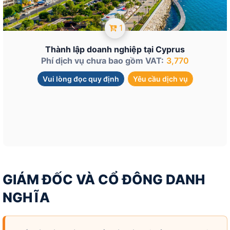
1
Thành lập doanh nghiệp tại Cyprus
Phí dịch vụ chưa bao gồm VAT:
3,770
Vui lòng đọc quy định
Yêu cầu dịch vụ
GIÁM ĐỐC VÀ CỔ ĐÔNG DANH
NGHĨA