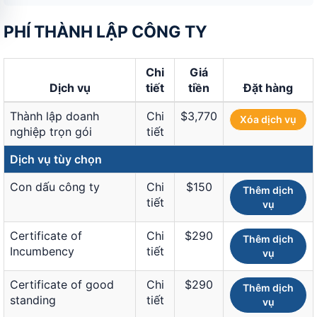
PHÍ THÀNH LẬP CÔNG TY
Chi
Giá
Dịch vụ
tiết
tiền
Đặt hàng
Thành lập doanh
Chi
$3,770
Xóa dịch vụ
nghiệp trọn gói
tiết
Dịch vụ tùy chọn
Con dấu công ty
Chi
$150
Thêm dịch
tiết
vụ
Certificate of
Chi
$290
Thêm dịch
Incumbency
tiết
vụ
Certificate of good
Chi
$290
Thêm dịch
standing
tiết
vụ