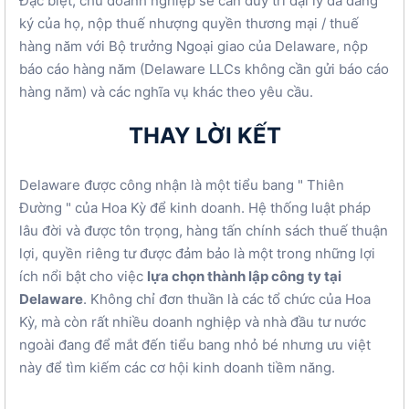
Đặc biệt, chủ doanh nghiệp sẽ cần duy trì đại lý đã đăng
ký của họ, nộp thuế nhượng quyền thương mại / thuế
hàng năm với Bộ trưởng Ngoại giao của Delaware, nộp
báo cáo hàng năm (Delaware LLCs không cần gửi báo cáo
hàng năm) và các nghĩa vụ khác theo yêu cầu.
THAY LỜI KẾT
Delaware được công nhận là một tiểu bang " Thiên
Đường " của Hoa Kỳ để kinh doanh. Hệ thống luật pháp
lâu đời và được tôn trọng, hàng tấn chính sách thuế thuận
lợi, quyền riêng tư được đảm bảo là một trong những lợi
ích nổi bật cho việc
lựa chọn thành lập công ty tại
Delaware
. Không chỉ đơn thuần là các tổ chức của Hoa
Kỳ, mà còn rất nhiều doanh nghiệp và nhà đầu tư nước
ngoài đang để mắt đến tiểu bang nhỏ bé nhưng ưu việt
này để tìm kiếm các cơ hội kinh doanh tiềm năng.