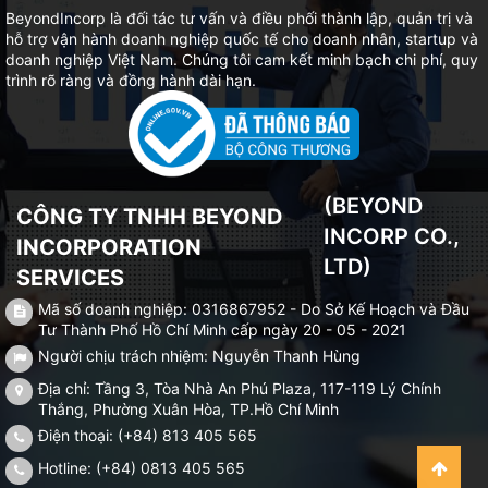
BeyondIncorp là đối tác tư vấn và điều phối thành lập, quản trị và
hỗ trợ vận hành doanh nghiệp quốc tế cho doanh nhân, startup và
doanh nghiệp Việt Nam. Chúng tôi cam kết minh bạch chi phí, quy
trình rõ ràng và đồng hành dài hạn.
(BEYOND
CÔNG TY TNHH BEYOND
INCORP CO.,
INCORPORATION
LTD)
SERVICES
Mã số doanh nghiệp: 0316867952 - Do Sở Kế Hoạch và Đầu
Tư Thành Phố Hồ Chí Minh cấp ngày 20 - 05 - 2021
Người chịu trách nhiệm: Nguyễn Thanh Hùng
Địa chỉ: Tầng 3, Tòa Nhà An Phú Plaza, 117-119 Lý Chính
Thắng, Phường Xuân Hòa, TP.Hồ Chí Minh
Điện thoại: (+84) 813 405 565
Hotline: (+84) 0813 405 565