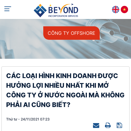
+84 813 405 565
support@beyondincorp.com
CÔNG TY OFFSHORE
CÁC LOẠI HÌNH KINH DOANH ĐƯỢC
HƯỞNG LỢI NHIỀU NHẤT KHI MỞ
CÔNG TY Ở NƯỚC NGOÀI MÀ KHÔNG
PHẢI AI CŨNG BIẾT?
Thứ tư - 24/11/2021 07:23