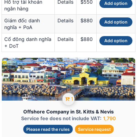
Hổ trợ tài khoản
Details
$550
Add option
ngân hàng
Giám đốc danh
Details
$880
Add option
nghĩa + PoA
Cổ đông danh nghĩa
Details
$880
Add option
+ DoT
1
Offshore Company in St. Kitts & Nevis
Service fee does not include VAT:
1,790
Please read the rules
Service request