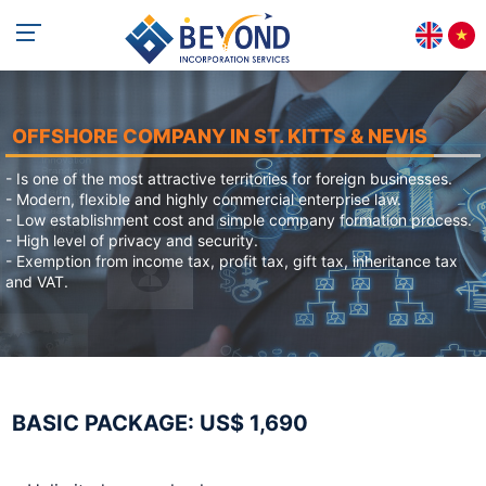
+84 813 405 565
support@beyondincorp.com
OFFSHORE COMPANY IN ST. KITTS & NEVIS
- Is one of the most attractive territories for foreign businesses.
- Modern, flexible and highly commercial enterprise law.
- Low establishment cost and simple company formation process.
- High level of privacy and security.
- Exemption from income tax, profit tax, gift tax, inheritance tax
and VAT.
BASIC PACKAGE: US$ 1,690