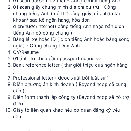
01 scan passport 2 mặt - Công chứng tiếng Anh
01 scan giấy chứng minh địa chỉ cư trú - Công
chứng tiếng Anh ( có thể dùng giấy xác nhận tài
khoản/ sao kê ngân hàng, hóa đơn
điện/nước/internet) bằng tiếng Anh hoặc bản dịch
tiếng Anh có công chứng )
Bằng lái xe hoặc ID ( dịch tiếng Anh hoặc bằng song
ngữ ) - Công chứng tiếng Anh
CV/Resume
01 ảnh tự chụp cầm passport ngang vai.
Bank reference letter ( thư giới thiệu của ngân hàng
)
Professional letter ( được xuất bởi luật sư )
Điền phương án kinh doanh ( Beyondincop sẽ cung
cấp )
Điền form thành lập công ty (Beyondincop sẽ hỗ trợ
điền )
Giấy tờ liên quan khác nếu cơ quan đăng ký yêu
cầu.