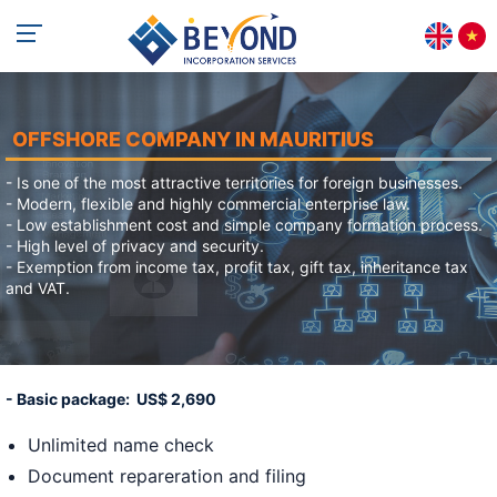
+84 813 405 565
support@beyondincorp.com
OFFSHORE COMPANY IN MAURITIUS
- Is one of the most attractive territories for foreign businesses.
- Modern, flexible and highly commercial enterprise law.
- Low establishment cost and simple company formation process.
- High level of privacy and security.
- Exemption from income tax, profit tax, gift tax, inheritance tax
and VAT.
- Basic package: US$ 2,690
Unlimited name check
Document repareration and filing