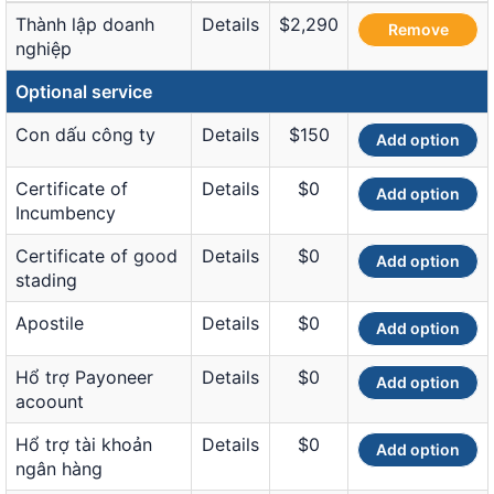
Thành lập doanh
Details
$2,290
Remove
nghiệp
Optional service
Con dấu công ty
Details
$150
Add option
Certificate of
Details
$0
Add option
Incumbency
Certificate of good
Details
$0
Add option
stading
Apostile
Details
$0
Add option
Hổ trợ Payoneer
Details
$0
Add option
acoount
Hổ trợ tài khoản
Details
$0
Add option
ngân hàng