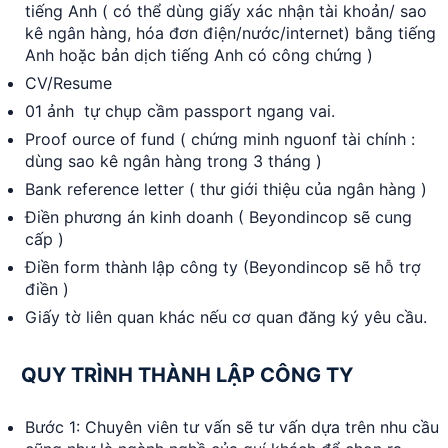
tiếng Anh ( có thể dùng giấy xác nhận tài khoản/ sao
kê ngân hàng, hóa đơn điện/nước/internet) bằng tiếng
Anh hoặc bản dịch tiếng Anh có công chứng )
CV/Resume
01 ảnh tự chụp cầm passport ngang vai.
Proof ource of fund ( chứng minh nguonf tài chính :
dùng sao kê ngân hàng trong 3 tháng )
Bank reference letter ( thư giới thiệu của ngân hàng )
Điền phương án kinh doanh ( Beyondincop sẽ cung
cấp )
Điền form thành lập công ty (Beyondincop sẽ hỗ trợ
điền )
Giấy tờ liên quan khác nếu cơ quan đăng ký yêu cầu.
QUY TRÌNH THÀNH LẬP CÔNG TY
Bước 1: Chuyên viên tư vấn sẽ tư vấn dựa trên nhu cầu