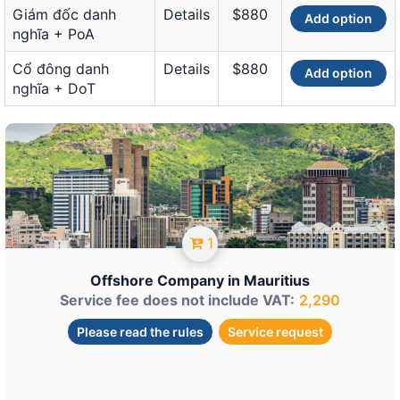
Giám đốc danh
Details
$880
Add option
nghĩa + PoA
Cổ đông danh
Details
$880
Add option
nghĩa + DoT
1
Offshore Company in Mauritius
Service fee does not include VAT:
2,290
Please read the rules
Service request