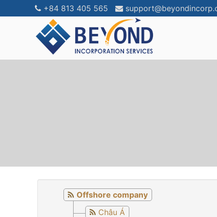
+84 813 405 565
support@beyondincorp
Offshore company
Châu Á