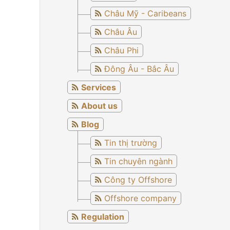
Châu Mỹ - Caribeans
Châu Âu
Châu Phi
Đông Âu - Bắc Âu
Services
About us
Blog
Tin thị trường
Tin chuyên ngành
Công ty Offshore
Offshore company
Regulation