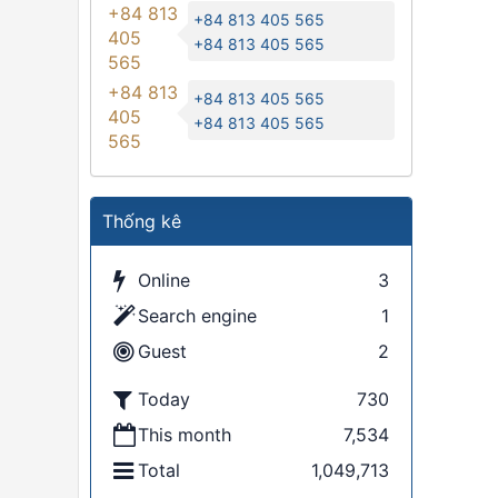
+84 813
+84 813 405 565
405
+84 813 405 565
565
+84 813
+84 813 405 565
405
+84 813 405 565
565
Thống kê
Online
3
Search engine
1
Guest
2
Today
730
This month
7,534
Total
1,049,713